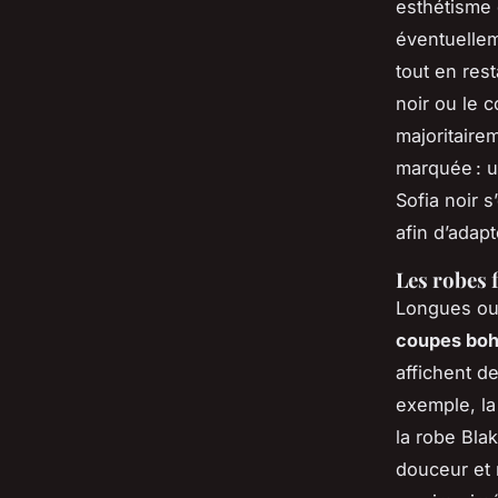
esthétisme 
éventuellem
tout en res
noir ou le 
majoritaire
marquée : un
Sofia noir s
afin d’adapt
Les robes 
Longues ou
coupes bo
affichent de
exemple, la
la robe Blak
douceur et r