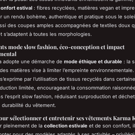
onfort estival
: fibres recyclées, matières vegan et impr
ur un rendu bohème, authentique et pratique sous le solei
ssi des coupes amples accompagnées de textiles doux qui
et s’adaptent à toutes les morphologies.
s mode slow fashion, éco-conception et impact
mental
a adopte une démarche de
mode éthique et durable
: la 
des matières vise à limiter l’empreinte environnementale.
’exprime par l’utilisation de tissus recyclés dans certain
duction limitée, encourageant la consommation raisonné
ns l’esprit slow fashion, réduisant surproduction et déchet
a durabilité du vêtement.
our sélectionner et entretenir ses vêtements Karma 
er pleinement de la
collection estivale
et de son confort, il
’opter pour des modèles adaptés à ses activités – privilég