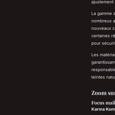
ajustement i
La gamme s
nombreux ar
nouveaux cli
certaines r
pour sécuri
Les matéria
garantissan
responsable
teintes nat
Zoom sur
Focus maill
Karma Koma