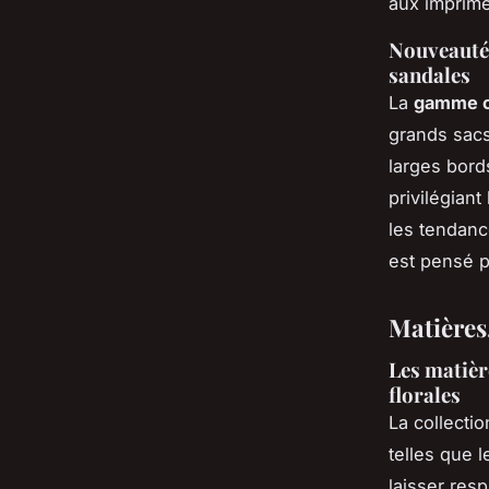
aux imprimé
Nouveautés
sandales
La
gamme c
grands sacs
larges bord
privilégian
les tendanc
est pensé p
Matières
Les matière
florales
La collecti
telles que l
laisser res