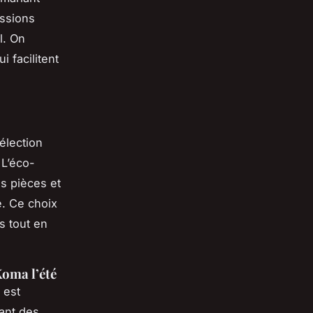
essions
l. On
 facilitent
sélection
 L’éco-
es pièces et
e. Ce choix
s tout en
Koma l’été
 est
iant des