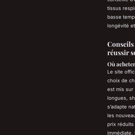
tissus respi
basse tempé
longévité e
Conseils
réussir 
Où acheter
Le site offi
choix de ch
est mis sur
longues, sh
s’adapte na
les nouveaut
prix réduit
immédiate. 