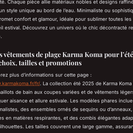
été. Chaque pièce allie matériaux nobles et designs raffin
un style unique au bord de l’eau. Minimaliste ou sophistiq
promet confort et glamour, idéale pour sublimer toutes les
eil estival. Découvrez un univers où le chic décontracté r
.
s vêtements de plage Karma Koma pour l’été
choix, tailles et promotions
rez plus d’informations sur cette page :
.karmakoma.fr/fr/
. La collection été 2025 de Karma Koma s
aillots de bain aux coupes variées et de vêtements lége
uer aisance et allure estivale. Les modèles phares inclu
imalistes, des ensembles ornés de sequins ou d’anneaux
pes en matières respirantes, et des combis élégantes ada
silhouettes. Les tailles couvrent une large gamme, assura