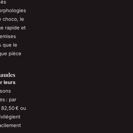
nés
orphologies
e choco, le
ge rapide et
remises
s que le
aque pièce
chaudes
r leurs
isons
es : par
à 82,50 € ou
vilégient
facilement