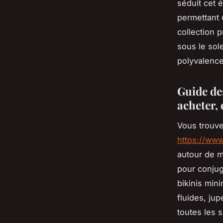
séduit cet 
permettant 
collection 
sous le sol
polyvalence
Guide de
acheter, 
Vous trouve
https://www
autour de m
pour conjug
bikinis min
fluides, ju
toutes les 