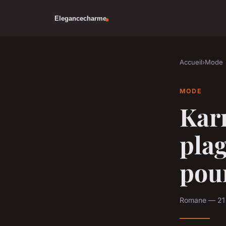
Accueil
›
Mode
MODE
Kar
pla
pour
Romane — 21 j