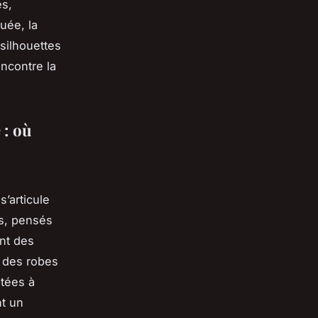
és,
uée, la
 silhouettes
encontre la
 : où
’articule
rs, pensés
ent des
, des robes
ptées à
nt un