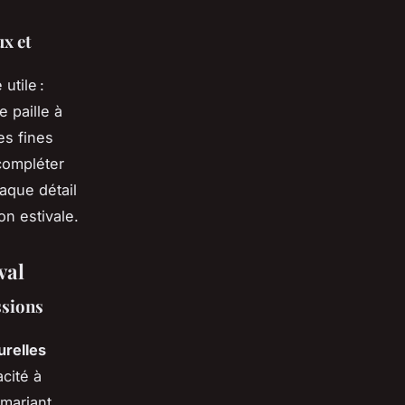
ux et
utile :
 paille à
es fines
compléter
aque détail
on estivale.
val
ssions
urelles
acité à
 mariant