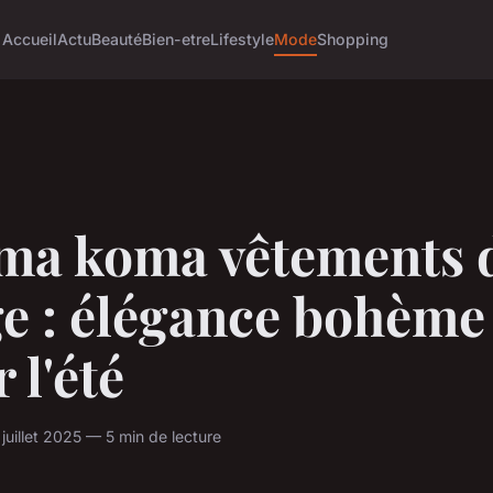
Accueil
Actu
Beauté
Bien-etre
Lifestyle
Mode
Shopping
ma koma vêtements 
ge : élégance bohème
 l'été
uillet 2025 — 5 min de lecture