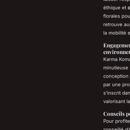
éthique et
c
florales po
retrouve au
la mobilité 
Engagement
environne
Karma Kom
minutieuse 
conception s
par une pro
s’inscrit da
valorisant l
Conseils p
Pour profit
conseillé d