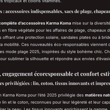
s tropicaux et coloris vitaminés.
 : accessoires indispensables, sacs de plage, chapea
omplète d’accessoires Karma Koma
mise sur la diversité 
 en fibre végétale pour les affaires de plage, chapeaux de
s offrant une protection solaire, sandales plates ou à brid
t la mobilité. Ces nouveautés éco-responsables viennent 
es mode plage 2025, inspirées du style bohème chic. Ch
our sublimer la silhouette et répondre aux envies d’évasi
, engagement écoresponsable et confort esti
s privilégiées : lin, coton, tissus innovants et impre
on Karma Koma pour l’été 2025 privilégie des
matières nat
e lin et le coton, reconnues pour leur légèreté et leur cap
pirer la peau. Les tissus innovants enrichissent la gamme,