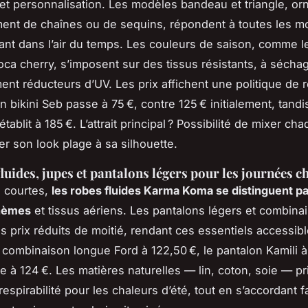
et personnalisation. Les modèles bandeau et triangle, or
ent de chaînes ou de sequins, répondent à toutes les m
tant dans l’air du temps. Les couleurs de saison, comme l
coca cherry, s’imposent sur des tissus résistants, à sécha
ment réducteurs d’UV. Les prix affichent une politique de 
 bikini Seb passe à 75 €, contre 125 € initialement, tandi
’établit à 185 €. L’attrait principal ? Possibilité de mixer ch
er son look plage à sa silhouette.
fluides, jupes et pantalons légers pour les journées 
 courtes,
les robes fluides Karma Koma se distinguent pa
hèmes
et tissus aériens. Les pantalons légers et combina
s prix réduits de moitié, rendant ces essentiels accessibl
 combinaison longue Ford à 122,50 €, le pantalon Kamili 
e à 124 €. Les matières naturelles — lin, coton, soie — pri
espirabilité pour les chaleurs d’été, tout en s’accordant 