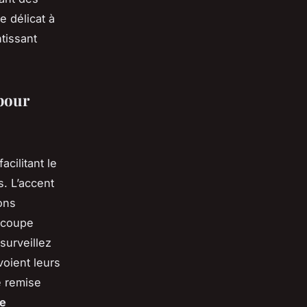
e délicat à
tissant
 pour
acilitant le
. L’accent
ons
 coupe
surveillez
voient leurs
e remise
ge