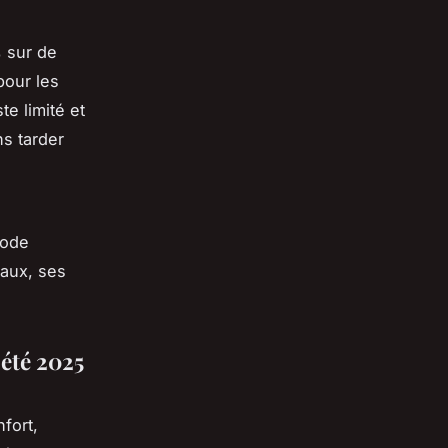
 sur de
pour les
te limité et
ns tarder
mode
raux, ses
été 2025
fort,