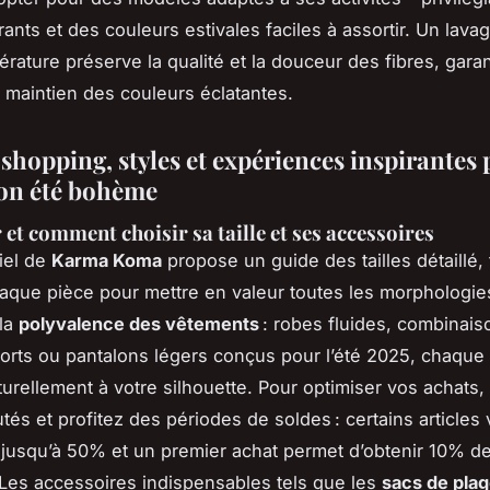
rants et des couleurs estivales faciles à assortir. Un lavag
rature préserve la qualité et la douceur des fibres, garan
t maintien des couleurs éclatantes.
 shopping, styles et expériences inspirantes
son été bohème
 et comment choisir sa taille et ses accessoires
ciel de
Karma Koma
propose un guide des tailles détaillé, f
aque pièce pour mettre en valeur toutes les morphologies
 la
polyvalence des vêtements
: robes fluides, combinais
orts ou pantalons légers conçus pour l’été 2025, chaque
turellement à votre silhouette. Pour optimiser vos achats, 
és et profitez des périodes de soldes : certains articles 
s jusqu’à 50% et un premier achat permet d’obtenir 10% d
Les accessoires indispensables tels que les
sacs de pla