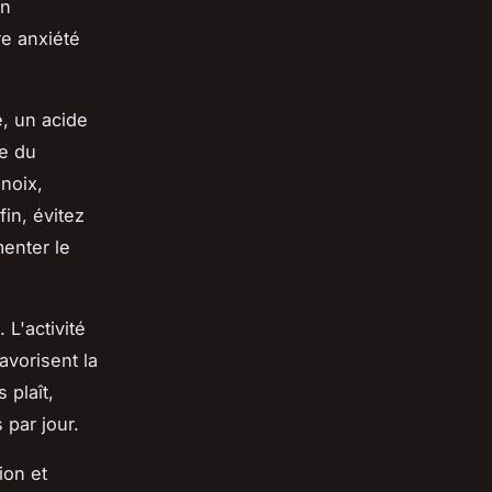
on
re anxiété
e, un acide
e du
noix,
in, évitez
enter le
 L'activité
avorisent la
 plaît,
par jour.
ion et