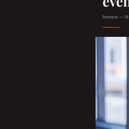
évé
Romane — 19 j