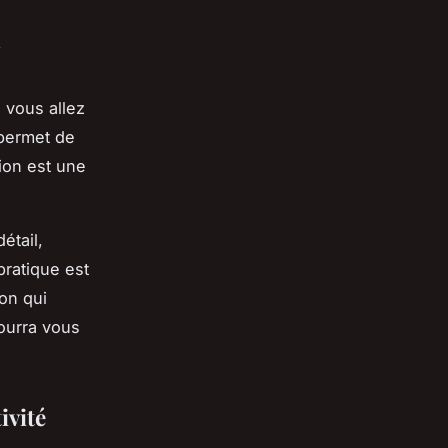
a
 vous allez
 permet de
tion est une
étail,
pratique est
ion qui
pourra vous
ivité