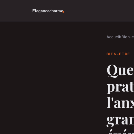
Accueil
›
Bien-e
BIEN-ETRE
Quel
prat
l'an
gra