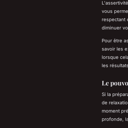
L'assertivit
vous permet
respectant
diminuer vo
Pour être a
savoir les 
lorsque cel
les résultat
Le pouvo
Si la prépa
de relaxatio
moment prés
profonde, l