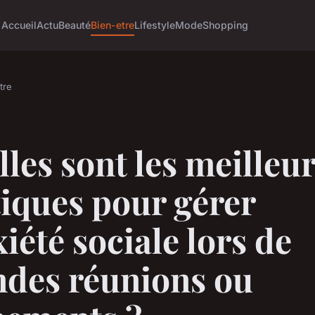
Accueil
Actu
Beauté
Bien-etre
Lifestyle
Mode
Shopping
tre
les sont les meilleu
iques pour gérer
xiété sociale lors de
ndes réunions ou