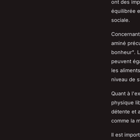
ont des imp
équilibrée 
sociale.
Concernant l
aminé préc
bonheur". L
peuvent éga
les aliment
niveau de s
Quant à l'ex
physique li
détente et a
comme la ma
Il est impor