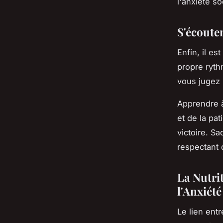
l'anxiété so
S'écouter
Enfin, il e
propre ryth
vous jugez 
Apprendre à
et de la pa
victoire. S
respectant 
La Nutrit
l'Anxiété
Le lien entr