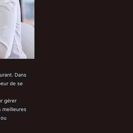
ourant. Dans
peur de se
ur gérer
s meilleures
 ou