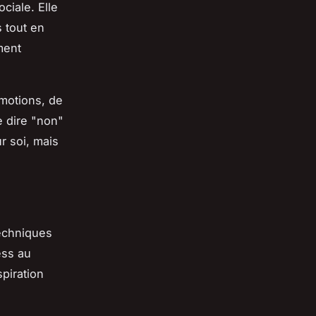
ociale. Elle
 tout en
ment
émotions, de
e dire "non"
r soi, mais
techniques
ess au
piration