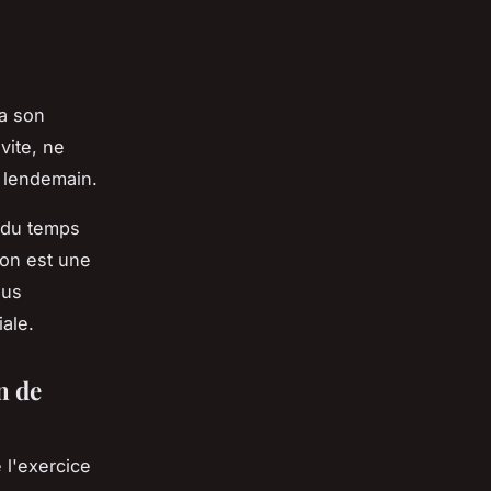
 a son
vite, ne
u lendemain.
 du temps
ion est une
ous
ale.
n de
e l'exercice