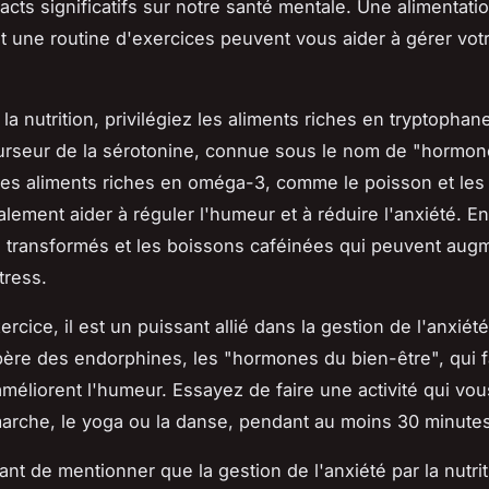
acts significatifs sur notre santé mentale. Une alimentati
et une routine d'exercices peuvent vous aider à gérer vot
a nutrition, privilégiez les aliments riches en tryptophan
urseur de la sérotonine, connue sous le nom de "hormon
es aliments riches en oméga-3, comme le poisson et les 
lement aider à réguler l'humeur et à réduire l'anxiété. Enf
s transformés et les boissons caféinées qui peuvent augm
tress.
ercice, il est un puissant allié dans la gestion de l'anxiété.
bère des endorphines, les "hormones du bien-être", qui f
méliorent l'humeur. Essayez de faire une activité qui vous
rche, le yoga ou la danse, pendant au moins 30 minutes 
tant de mentionner que la gestion de l'anxiété par la nutrit