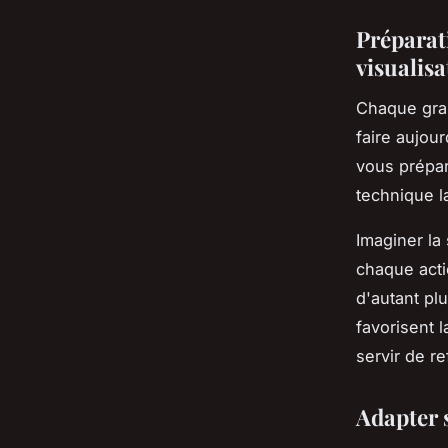
Préparati
visualisa
Chaque gran
faire aujou
vous prépare
technique l
Imaginer la 
chaque acti
d'autant plu
favorisent l
servir de r
Adapter 