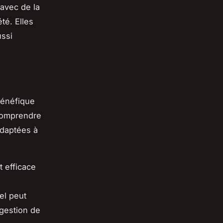
avec de la
té. Elles
ussi
 bénéfique
 comprendre
adaptées à
t efficace
el peut
 gestion de